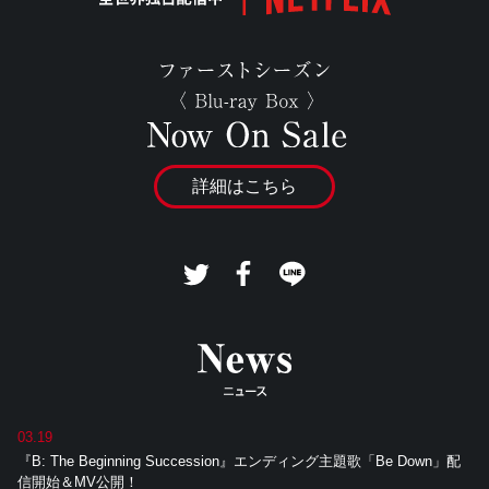
詳細はこちら
tw
Fa
LI
eet
ce
NE
す
bo
で
る
ok
送
で
る
シ
ェ
ア
03.19
す
『B: The Beginning Succession』エンディング主題歌「Be Down」配
る
信開始＆MV公開！