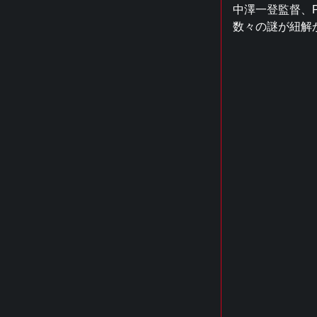
中澤一登監督、Pro
数々の謎が紐解