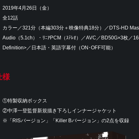
2019年4月26日（金）
全12話
カラー／321分（本編303分＋映像特典18分）／DTS-HD Mast
Audio（5.1ch）・ﾘﾆｱPCM（ｽﾃﾚｵ）／AVC／BD50G×3枚／16:9
Definition>／日本語・英語字幕付（ON･OFF可能）
仕様
①特製収納ボックス
②中澤一登監督新規描き下ろしインナージャケット
※「RISバージョン」「Killer Bバージョン」の2点を収録