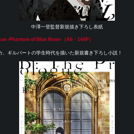
中澤一登監督新規描き下ろし表紙
gue -Phantom of Blue Rose-（A6・144P）
カ、ギルバートの学生時代を描いた新規書き下ろし小説！