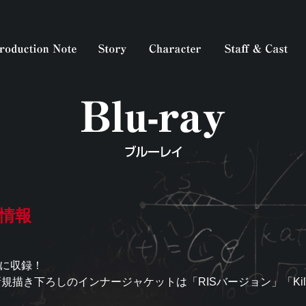
ox情報
Xに収録！
規描き下ろしのインナージャケットは「RISバージョン」「Kill