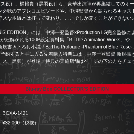
ース役）、梶裕貴（黒羽役）ら、豪華出演陣が再集結してのオ
ン必聴のアフレコエピソードや、中澤監督から語られるキャス
アスな本編とは打って変わり、ここでしか聞くことができない
R'S EDITION」には、中澤一登監督×Production I.G完全監修に
謎が紐解かれる100P設定資料集「B: The Animation Works」や、B
下ろし小説「B: The Prologue -Phantom of Blue Ros
て予約すると手に入る先着購入特典には「中澤一登監督 新規描
ース、黒羽）が登場！特典の実施店舗はページの下の方をチェ
Blu-ray Box COLLECTOR'S EDITION
BCXA-1421
¥32,000（税抜）