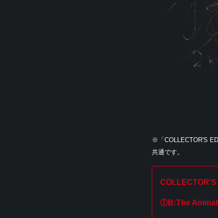
※「COLLECTOR'S
共通です。
COLLECTOR'
①B:The Anima