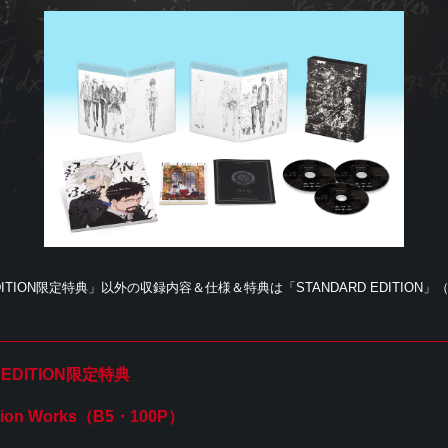
 EDITION限定特典」以外の収録内容＆仕様＆特典は「STANDARD EDITION」（
S EDITION限定特典
tion Works（B5・100P）