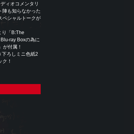
ーディオコメンタリ
ト陣も知らなかった
スペシャルトークが
より「B:The
lu-ray Boxの為に
e-」が付属！
き下ろしミニ色紙2
ック！