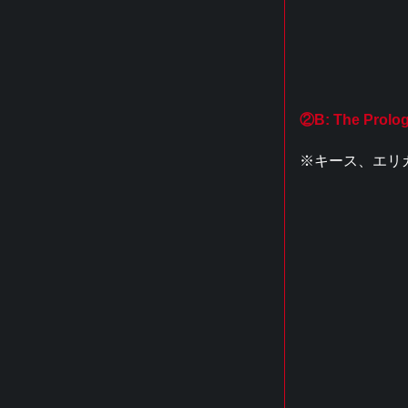
②B: The Prolo
※キース、エリ