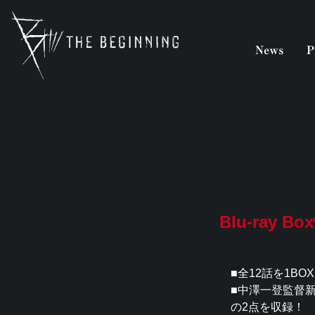
b-animation.jp
Blu-ray B
■全12話を1BO
■中澤一登監督新
の2点を収録！