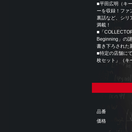
■平田広明（キ
ーを収録！ファ
裏話など、シリ
満載！
■「COLLECTO
Beginning」の
書き下ろされた新規書き
■特定の店舗に
枚セット」（キ
品番
価格