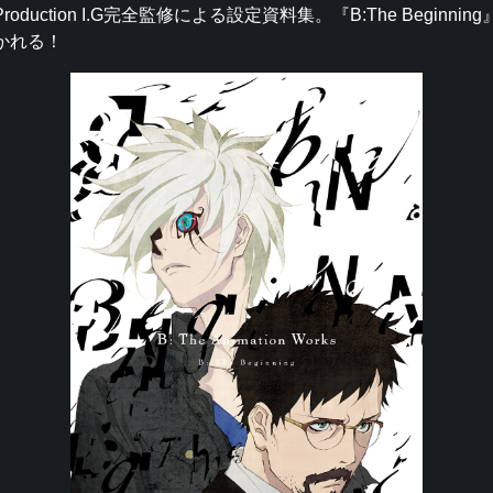
duction I.G完全監修による設定資料集。『B:The Beginni
かれる！