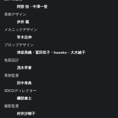
阿部 恒・中澤一登
美術デザイン
伊井 蔵
メカニックデザイン
常木志伸
プロップデザイン
津坂美織・冨田収子・haseko・大木綾子
色彩設計
茂木早誉
美術監督
田中孝典
3DCGディレクター
磯部兼士
撮影監督
村井沙樹子