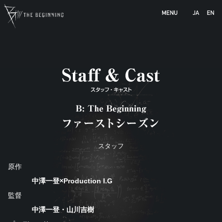
b-animation.jp
スタッフ
原作
中澤一登×Production I.G
監督
中澤一登・山川吉樹