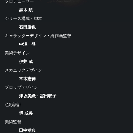
プロデューサー
黒木 類
シリーズ構成・脚本
石田勝也
キャラクターデザイン・総作画監督
中澤一登
美術デザイン
伊井 蔵
メカニックデザイン
常木志伸
プロップデザイン
津坂美織・冨田収子
色彩設計
境 成美
美術監督
田中孝典