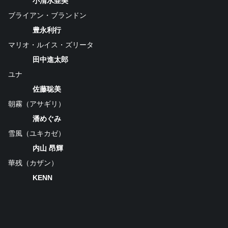
小清水亜美
ブライアン・ブランドン
豊永利行
マリオ・ルイス・ズリータ
田中進太郎
ユナ
佐藤聡美
朝霧（アサギリ）
潘めぐみ
雪風（ユキカゼ）
内山 昂輝
華残（カザン）
KENN