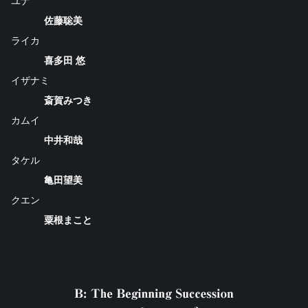
ユナ
佐藤聡美
ライカ
喜多田 悠
イザナミ
斎賀みつき
カムイ
中井和哉
タケル
亀田望美
クエン
粟根まこと