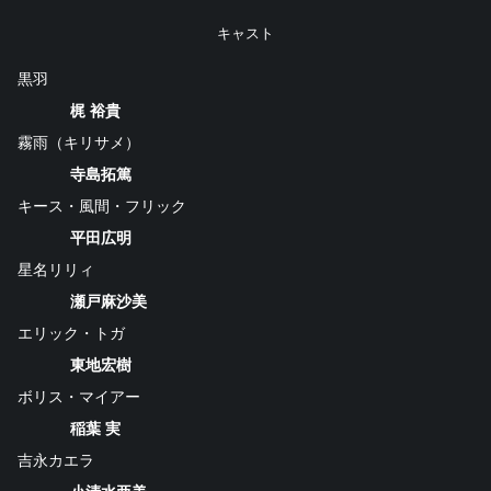
キャスト
黒羽
梶 裕貴
霧雨（キリサメ）
寺島拓篤
キース・風間・フリック
平田広明
星名リリィ
瀬戸麻沙美
エリック・トガ
東地宏樹
ボリス・マイアー
稲葉 実
吉永カエラ