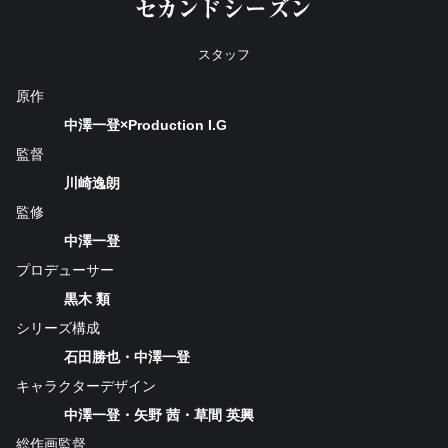
スタッフ
原作
中澤一登×Production I.G
監督
川崎逸朗
監修
中澤一登
プロデューサー
黒木 類
シリーズ構成
石田勝也・中澤一登
キャラクターデザイン
中澤一登・矢野 茜・草間 英興
総作画監督