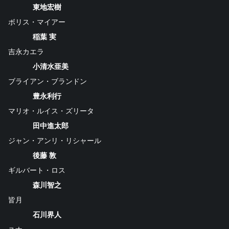
東地宏樹
ボリス・マイアー
稲葉 実
吉永カエラ
小清水亜美
ブライアン・ブランドン
豊永利行
マリオ・ルイス・ズリータ
田中進太郎
ジャン・アンリ・リシャール
後藤 敦
ギルバート・ロス
森川智之
皆月
石川界人