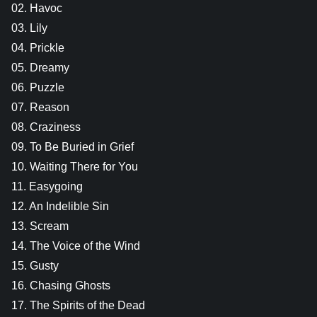
02. Havoc
03. Lily
04. Prickle
05. Dreamy
06. Puzzle
07. Reason
08. Craziness
09. To Be Buried in Grief
10. Waiting There for You
11. Easygoing
12. An Indelible Sin
13. Scream
14. The Voice of the Wind
15. Gusty
16. Chasing Ghosts
17. The Spirits of the Dead