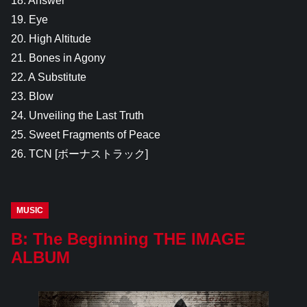
18. Answer
19. Eye
20. High Altitude
21. Bones in Agony
22. A Substitute
23. Blow
24. Unveiling the Last Truth
25. Sweet Fragments of Peace
26. TCN [ボーナストラック]
MUSIC
B: The Beginning THE IMAGE
ALBUM